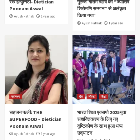
रखें इम्युनिटी- Dietician
गुरुजी गौतम ऋषि को “ज्योतिष
Poonam Aswal
शिरोमणि सम्मान” से अलंकृत
किया गया”
Ayush Pathak
1 year ago
Ayush Pathak
1 year ago
स्वास्थ्य
देश
नोएडा
शिक्षा
सहजन फली: THE
भारत शिक्षा एक्सपो 2025युवा
SUPERFOOD – Dietician
सशक्तिकरण के लिए नए
Poonam Aswal
दृष्टिकोण के साथ हुआ भव्य
उद्घाटन
Ayush Pathak
1 year ago