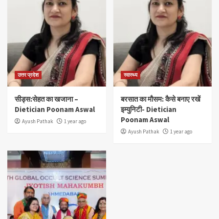
उत्तर प्रदेश
स्वास्थ्य
सीड्स:सेहत का खजाना –
बरसात का मौसम: कैसे बनाए रखें
Dietician Poonam Aswal
इम्युनिटी- Dietician
Poonam Aswal
Ayush Pathak
1 year ago
Ayush Pathak
1 year ago