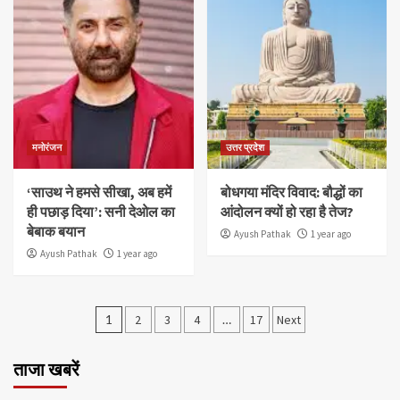
मनोरंजन
उत्तर प्रदेश
‘साउथ ने हमसे सीखा, अब हमें
बोधगया मंदिर विवाद: बौद्धों का
ही पछाड़ दिया’: सनी देओल का
आंदोलन क्यों हो रहा है तेज?
बेबाक बयान
Ayush Pathak
1 year ago
Ayush Pathak
1 year ago
1
2
3
4
…
17
Next
ताजा खबरें