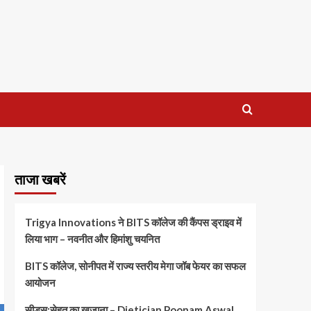
ताजा खबरें
Trigya Innovations ने BITS कॉलेज की कैंपस ड्राइव में
लिया भाग – नवनीत और हिमांशु चयनित
BITS कॉलेज, सोनीपत में राज्य स्तरीय मेगा जॉब फेयर का सफल
आयोजन
सीड्स:सेहत का खजाना – Dietician Poonam Aswal