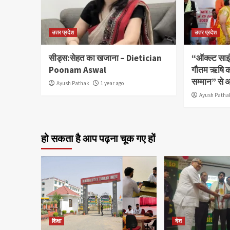
उत्तर प्रदेश
उत्तर प्रदेश
सीड्स:सेहत का खजाना – Dietician
“ऑक्ल्ट साइं
Poonam Aswal
गौतम ऋषि क
सम्मान” से 
Ayush Pathak
1 year ago
Ayush Patha
हो सकता है आप पढ़ना चूक गए हों
शिक्षा
देश