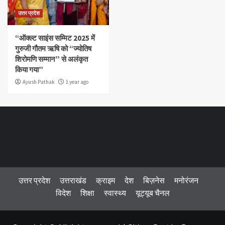
उत्तर प्रदेश
“ऑक्ल्ट साइंस सम्मिट 2025 में
गुरुजी गौतम ऋषि को “ज्योतिष
शिरोमणि सम्मान” से अलंकृत
किया गया”
Ayush Pathak
1 year ago
उत्तर प्रदेश
उत्तराखंड
क्राइम
देश
बिज़नेस
मनोरंजन
विदेश
शिक्षा
स्वास्थ्य
यूट्यूब चैनल