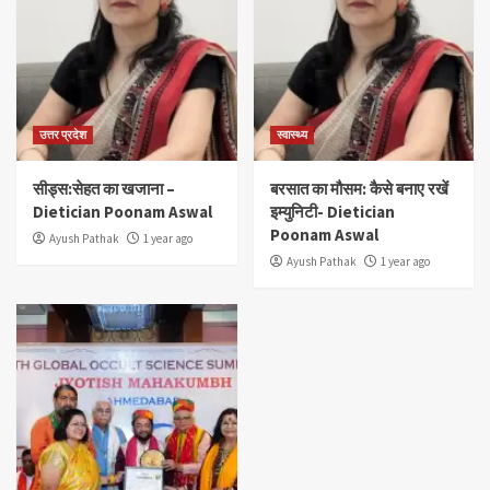
उत्तर प्रदेश
स्वास्थ्य
सीड्स:सेहत का खजाना –
बरसात का मौसम: कैसे बनाए रखें
Dietician Poonam Aswal
इम्युनिटी- Dietician
Poonam Aswal
Ayush Pathak
1 year ago
Ayush Pathak
1 year ago