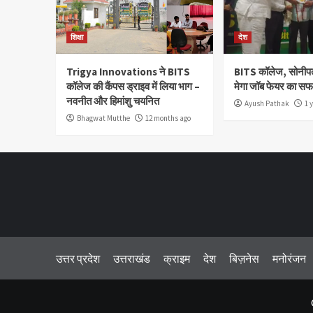
शिक्षा
देश
Trigya Innovations ने BITS
BITS कॉलेज, सोनीपत म
कॉलेज की कैंपस ड्राइव में लिया भाग –
मेगा जॉब फेयर का 
नवनीत और हिमांशु चयनित
Ayush Pathak
1 
Bhagwat Mutthe
12 months ago
उत्तर प्रदेश
उत्तराखंड
क्राइम
देश
बिज़नेस
मनोरंजन