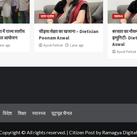
उत्तर प्रदेश
स्वास्थ्य
ें राज्य स्तरीय
सीड्स:सेहत का खजाना – Dietician
बरसात का मौसम:
सफल आयोजन
Poonam Aswal
इम्युनिटी- D
Aswal
year ago
Ayush Pathak
1 year ago
Ayush Pathak
विदेश
शिक्षा
स्वास्थ्य
यूट्यूब चैनल
Copyright © All rights reserved.
|
Citizen Post
by Ramagya Digital