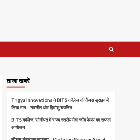
ताजा खबरें
Trigya Innovations ने BITS कॉलेज की कैंपस ड्राइव में
लिया भाग – नवनीत और हिमांशु चयनित
BITS कॉलेज, सोनीपत में राज्य स्तरीय मेगा जॉब फेयर का सफल
आयोजन
सीड्स:सेहत का खजाना – Dietician Poonam Aswal