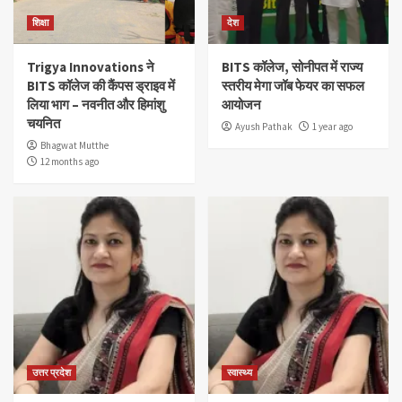
शिक्षा
देश
Trigya Innovations ने
BITS कॉलेज, सोनीपत में राज्य
BITS कॉलेज की कैंपस ड्राइव में
स्तरीय मेगा जॉब फेयर का सफल
लिया भाग – नवनीत और हिमांशु
आयोजन
चयनित
Ayush Pathak
1 year ago
Bhagwat Mutthe
12 months ago
उत्तर प्रदेश
स्वास्थ्य