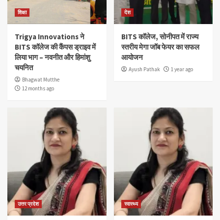
शिक्षा
देश
Trigya Innovations ने
BITS कॉलेज, सोनीपत में राज्य
BITS कॉलेज की कैंपस ड्राइव में
स्तरीय मेगा जॉब फेयर का सफल
लिया भाग – नवनीत और हिमांशु
आयोजन
चयनित
Ayush Pathak
1 year ago
Bhagwat Mutthe
12 months ago
उत्तर प्रदेश
स्वास्थ्य