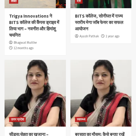
शिक्षा
देश
Trigya Innovations ने
BITS कॉलेज, सोनीपत में राज्य
BITS कॉलेज की कैंपस ड्राइव में
स्तरीय मेगा जॉब फेयर का सफल
लिया भाग – नवनीत और हिमांशु
आयोजन
चयनित
Ayush Pathak
1 year ago
Bhagwat Mutthe
12 months ago
उत्तर प्रदेश
स्वास्थ्य
सीड्स:सेहत का खजाना –
बरसात का मौसम: कैसे बनाए रखें