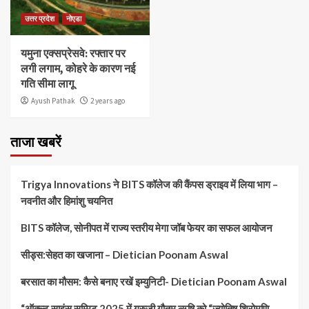
उत्तर प्रदेश
नोएडा
यमुना एक्सप्रेसवे: रफ्तार पर
लगी लगाम, कोहरे के कारण नई
गति सीमा लागू
Ayush Pathak
2 years ago
ताजा खबरें
Trigya Innovations ने BITS कॉलेज की कैंपस ड्राइव में लिया भाग –
नवनीत और हिमांशु चयनित
BITS कॉलेज, सोनीपत में राज्य स्तरीय मेगा जॉब फेयर का सफल आयोजन
सीड्स:सेहत का खजाना – Dietician Poonam Aswal
बरसात का मौसम: कैसे बनाए रखें इम्युनिटी- Dietician Poonam Aswal
“ऑक्ल्ट साइंस सम्मिट 2025 में गुरुजी गौतम ऋषि को “ज्योतिष शिरोमणि