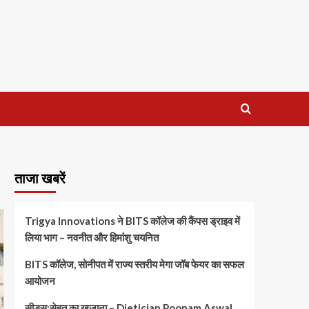
ताजा खबरें
Trigya Innovations ने BITS कॉलेज की कैंपस ड्राइव में
लिया भाग – नवनीत और हिमांशु चयनित
BITS कॉलेज, सोनीपत में राज्य स्तरीय मेगा जॉब फेयर का सफल
आयोजन
सीड्स:सेहत का खजाना – Dietician Poonam Aswal