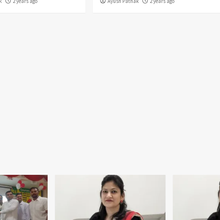
k
2 years ago
Ayush Pathak
2 years ago