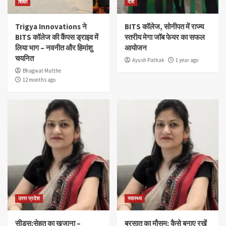
शिक्षा
देश
Trigya Innovations ने
BITS कॉलेज, सोनीपत में राज्य
BITS कॉलेज की कैंपस ड्राइव में
स्तरीय मेगा जॉब फेयर का सफल
लिया भाग – नवनीत और हिमांशु
आयोजन
चयनित
Ayush Pathak
1 year ago
Bhagwat Mutthe
12 months ago
उत्तर प्रदेश
स्वास्थ्य
सीड्स:सेहत का खजाना –
बरसात का मौसम: कैसे बनाए रखें