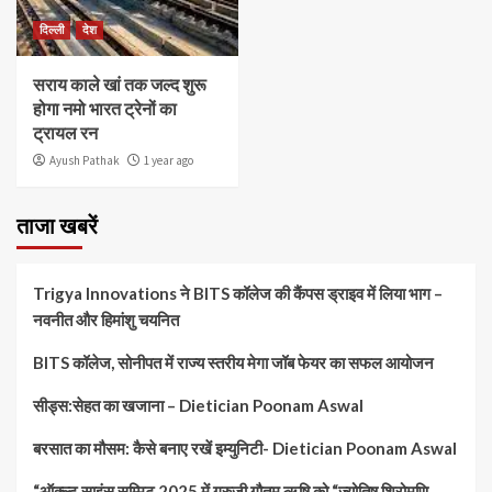
दिल्ली
देश
सराय काले खां तक जल्द शुरू
होगा नमो भारत ट्रेनों का
ट्रायल रन
Ayush Pathak
1 year ago
ताजा खबरें
Trigya Innovations ने BITS कॉलेज की कैंपस ड्राइव में लिया भाग –
नवनीत और हिमांशु चयनित
BITS कॉलेज, सोनीपत में राज्य स्तरीय मेगा जॉब फेयर का सफल आयोजन
सीड्स:सेहत का खजाना – Dietician Poonam Aswal
बरसात का मौसम: कैसे बनाए रखें इम्युनिटी- Dietician Poonam Aswal
“ऑक्ल्ट साइंस सम्मिट 2025 में गुरुजी गौतम ऋषि को “ज्योतिष शिरोमणि