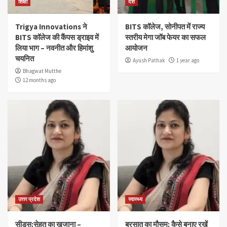
शिक्षा
देश
Trigya Innovations ने
BITS कॉलेज, सोनीपत में राज्य
BITS कॉलेज की कैंपस ड्राइव में
स्तरीय मेगा जॉब फेयर का सफल
लिया भाग – नवनीत और हिमांशु
आयोजन
चयनित
Ayush Pathak
1 year ago
Bhagwat Mutthe
12 months ago
उत्तर प्रदेश
स्वास्थ्य
सीड्स:सेहत का खजाना –
बरसात का मौसम: कैसे बनाए रखें