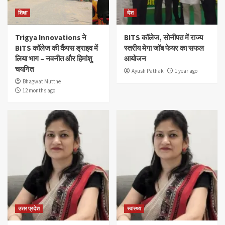
शिक्षा
देश
Trigya Innovations ने
BITS कॉलेज, सोनीपत में राज्य
BITS कॉलेज की कैंपस ड्राइव में
स्तरीय मेगा जॉब फेयर का सफल
लिया भाग – नवनीत और हिमांशु
आयोजन
चयनित
Ayush Pathak
1 year ago
Bhagwat Mutthe
12 months ago
उत्तर प्रदेश
स्वास्थ्य